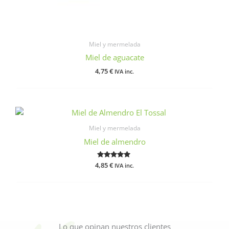
Miel y mermelada
Miel de aguacate
4,75
€
IVA inc.
Miel y mermelada
Miel de almendro
4,85
Valorado
€
IVA inc.
con
5.00
de 5
Lo que opinan nuestros clientes